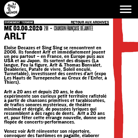
Skip
to
content
RETOUR AUX ARCHIVES
EVENEMENT TERMINE
ME 03.06.2026
-
21H
CHANSON FRANÇAISE DÉJANTÉE
ARLT
Eloïse Decazes et Sing Sing se rencontrent en
2006. Ils fondent Arlt et immédiatement jouent
un peu partout – en France, en Europe puis aux
USA et au Japon. Ils sortent des disques (La
langue, Feu la figure, Arlt & Thomas Bonvalet,
Deableries, Patate de vivre, Soleil enculé,
Turnetable), investissent des centres d’art (expo
Les Hauts de Turnepenche au Creux de l’Enfer, à
Thiers).
Arlt a 20 ans et depuis 20 ans, le duo
expérimente son curieux petit territoire rafistolé
à partir de chansons primitives et tarabiscotées,
de trafics sonores mystérieux, de théâtre
minimal et déréglé, de poussées lyriques qui
ressemblent à des rages de dents. Arlt a 20 ans
et, pour fêter cette étrange nouvelle, donne une
flopée de concerts-performances.
Venez voir Arlt réinventer son répertoire,
convoquer des fantômes en pagaille, élaborer