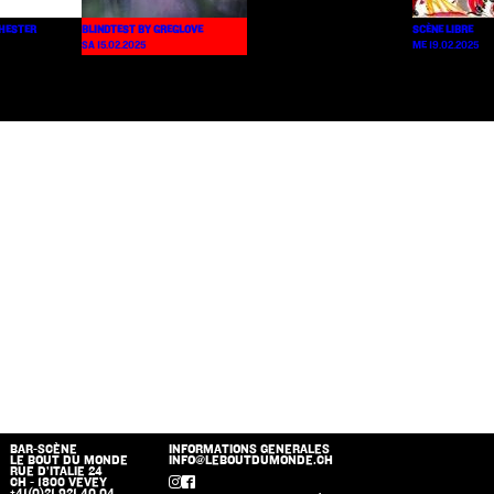
HESTER
BLINDTEST BY GREGLOVE
SCÈNE LIBRE
SA 15.02.2025
ME 19.02.2025
BAR-SCÈNE
INFORMATIONS GENERALES
LE BOUT DU MONDE
INFO@LEBOUTDUMONDE.CH
RUE D’ITALIE 24
CH - 1800 VEVEY
+41(0)21 921 40 04