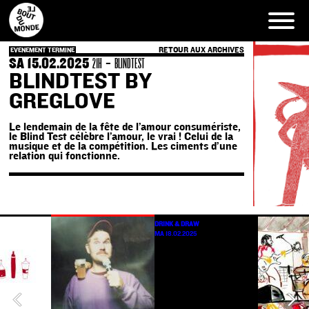
Skip
to
content
RETOUR AUX ARCHIVES
EVENEMENT TERMINE
SA 15.02.2025
-
21H
BLINDTEST
BLINDTEST BY
GREGLOVE
Le lendemain de la fête de l’amour consumériste,
le Blind Test célèbre l’amour, le vrai ! Celui de la
musique et de la compétition. Les ciments d’une
relation qui fonctionne.
DRINK & DRAW
MA 18.02.2025