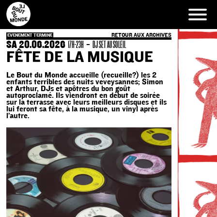
Skip
to
content
RETOUR AUX ARCHIVES
EVENEMENT TERMINE
SA 20.06.2026
-
17H-23H
DJ SET AU SOLEIL
FÊTE DE LA MUSIQUE
Le Bout du Monde accueille (recueille?) les 2
enfants terribles des nuits veveysannes; Simon
et Arthur, DJs et apôtres du bon goût
autoproclamé. Ils viendront en début de soirée
sur la terrasse avec leurs meilleurs disques et ils
lui feront sa fête, à la musique, un vinyl après
l’autre.