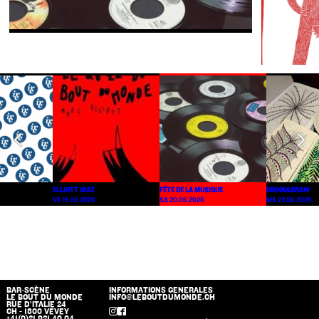
ELLIOTT QUIZ
FÊTE DE LA MUSIQUE
DRINK&DRAW
VE 19.06.2026
SA 20.06.2026
MA 23.06.2026
BAR-SCÈNE
INFORMATIONS GENERALES
LE BOUT DU MONDE
INFO@LEBOUTDUMONDE.CH
RUE D’ITALIE 24
CH - 1800 VEVEY
+41(0)21 921 40 04