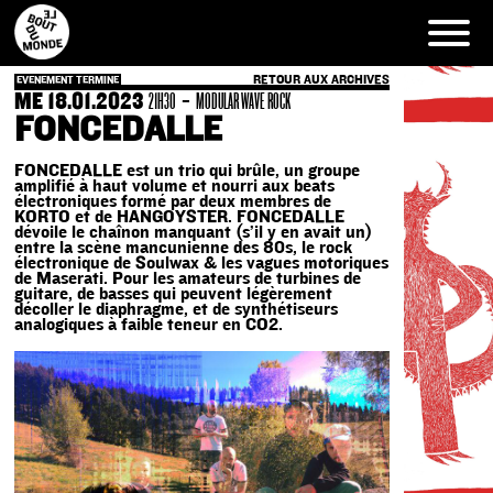
Skip
to
content
RETOUR AUX ARCHIVES
EVENEMENT TERMINE
ME 18.01.2023
-
21H30
MODULAR WAVE ROCK
FONCEDALLE
FONCEDALLE est un trio qui brûle, un groupe
amplifié à haut volume et nourri aux beats
électroniques formé par deux membres de
KORTO et de HANGOYSTER. FONCEDALLE
dévoile le chaînon manquant (s’il y en avait un)
entre la scène mancunienne des 80s, le rock
électronique de Soulwax & les vagues motoriques
de Maserati. Pour les amateurs de turbines de
guitare, de basses qui peuvent légèrement
décoller le diaphragme, et de synthétiseurs
analogiques à faible teneur en CO2.