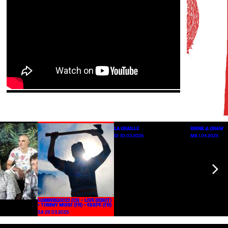
LA GRAILLE
DRINK & DRAW
DI 30.03.2025
MA 1.04.2025
LUMBERGUCCI (CH – LIVE DEBUT)
+ TOMMY MOISI (FR) + ESSPE (FR)
SA 29.03.2025