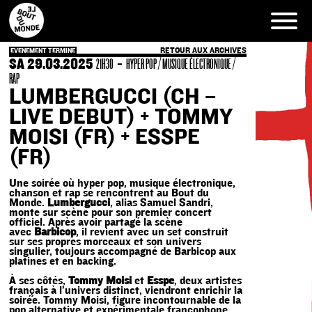
Skip
to
content
RETOUR AUX ARCHIVES
EVENEMENT TERMINE
SA 29.03.2025
-
21H30
HYPER POP / MUSIQUE ÉLECTRONIQUE /
RAP
LUMBERGUCCI (CH –
LIVE DEBUT) + TOMMY
MOISI (FR) + ESSPE
(FR)
Une soirée où hyper pop, musique électronique,
chanson et rap se rencontrent au Bout du
Monde.
Lumbergucci
, alias Samuel Sandri,
monte sur scène pour son premier concert
officiel. Après avoir partagé la scène
avec
Barbicop
, il revient avec un set construit
sur ses propres morceaux et son univers
singulier, toujours accompagné de Barbicop aux
platines et en backing.
À ses côtés,
Tommy Moisi
et
Esspe
, deux artistes
français à l’univers distinct, viendront enrichir la
soirée. Tommy Moisi, figure incontournable de la
pop alternative et expérimentale francophone,