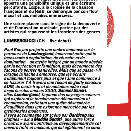
apporte une sensibilité unique et une écriture
percutante. Esspe, à la croisée de la chanson
française et du R&B, se démarque par son flow
incisif et ses mélodies immersives.
Une soirée placée sous le signe de la découverte
et de l’innovation musicale, portée par des
artistes qui repoussent les frontières des genres.
LUMBERGUCCI
(CH – live debut)
Paul Bunyan projette une ombre immense sur le
parcours de
Lumbergucci
, incarnant cette quête
incessante d’exploitation, de réussite et de
domination—un mythe intégré par un monde obsédé
par la perfection et l’ambition, mais déconnecté des
façons de penser naturelles. Mais que se passe-t-il
lorsque la hache s’émousse, que les écrans
s’illuminent toujours plus et que l’âme commence à
se fissurer ? À travers une fusion de guilty pleasure
EDM, de beats trap et de mélodies indie rock
inspirées des années 2000,
Samuel Sandri
,
alias
Lumbergucci
, façonne des paysages sonores
qui explorent la tension entre déconnexion et
reconnexion, reflétant une quête désespérée
d’équilibre dans une existence morcelée par les
mythologies modernes.
Il sera accompagné sur scène par
Barbicop
aux
platines – a.k.a
Maddie Sandri
, une autre force
créatrice ayant contribué au développement de cet
univers fictif et musical, qui est également sa sœur.