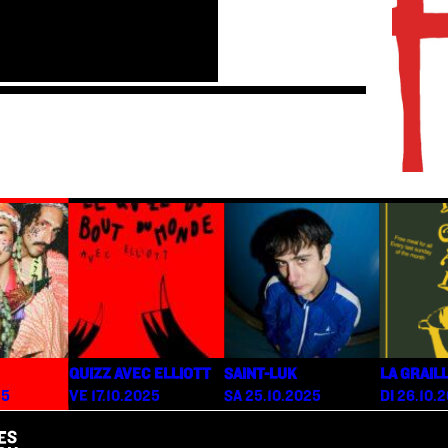
QUIZZ AVEC ELLIOTT
SAINT-LUK
LA GRAIL
25
VE 17.10.2025
SA 25.10.2025
DI 26.10.
ES