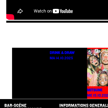
DRINK & DRAW
MA 14.10.2025
MITSUNE
ME 15.10.20
BAR-SCÈNE
INFORMATIONS GENERAL