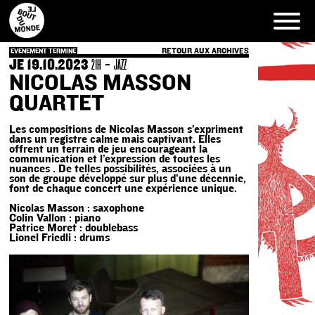
Skip
to
content
RETOUR AUX ARCHIVES
EVENEMENT TERMINE
JE 19.10.2023
-
21H
JAZZ
NICOLAS MASSON
QUARTET
Les compositions de Nicolas Masson s’expriment
dans un registre calme mais captivant. Elles
offrent un terrain de jeu encourageant la
communication et l’expression de toutes les
nuances . De telles possibilités, associées à un
son de groupe développé sur plus d’une décennie,
font de chaque concert une expérience unique.
Nicolas Masson : saxophone
Colin Vallon : piano
Patrice Moret : doublebass
Lionel Friedli : drums