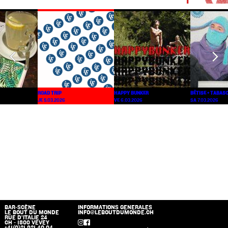
ROAD TRIP
HAPPY BUNKER
BËTISE + TABAS
JE 5.03.2026
VE 6.03.2026
SA 7.03.2026
BAR-SCÈNE
INFORMATIONS GENERALES
LE BOUT DU MONDE
INFO@LEBOUTDUMONDE.CH
RUE D’ITALIE 24
CH - 1800 VEVEY
+41(0)21 921 40 04