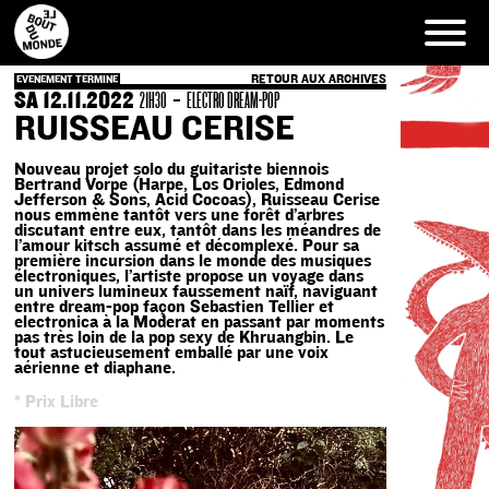
Skip
to
content
RETOUR AUX ARCHIVES
EVENEMENT TERMINE
SA 12.11.2022
-
21H30
ELECTRO DREAM-POP
RUISSEAU CERISE
Nouveau projet solo du guitariste biennois
Bertrand Vorpe (Harpe, Los Orioles, Edmond
Jefferson & Sons, Acid Cocoas), Ruisseau Cerise
nous emmène tantôt vers une forêt d’arbres
discutant entre eux, tantôt dans les méandres de
l’amour kitsch assumé et décomplexé. Pour sa
première incursion dans le monde des musiques
électroniques, l’artiste propose un voyage dans
un univers lumineux faussement naïf, naviguant
entre dream-pop façon Sebastien Tellier et
electronica à la Moderat en passant par moments
pas très loin de la pop sexy de Khruangbin. Le
tout astucieusement emballé par une voix
aérienne et diaphane.
* Prix Libre