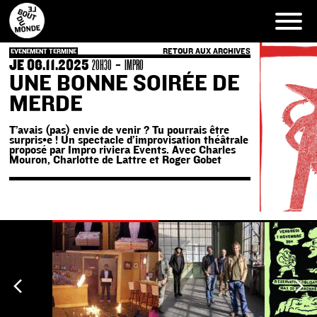
Skip
to
content
RETOUR AUX ARCHIVES
EVENEMENT TERMINE
JE 06.11.2025
-
20H30
IMPRO
UNE BONNE SOIRÉE DE
MERDE
T’avais (pas) envie de venir ? Tu pourrais être
surpris•e ! Un spectacle d’improvisation théâtrale
proposé par Impro riviera Events. Avec Charles
Mouron, Charlotte de Lattre et Roger Gobet