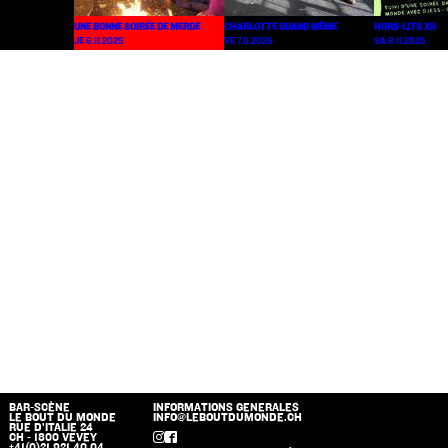
UNE BONNE SOIRÉE DE MERDE
CHARLOTTE QUAND MÊME
HORS-LITS XII
JE 6.11.2025
VE 7.11.2025
SA 8.11.2025
BAR-SCÈNE
INFORMATIONS GENERALES
LE BOUT DU MONDE
INFO@LEBOUTDUMONDE.CH
RUE D’ITALIE 24
CH - 1800 VEVEY
+41(0)21 921 40 04