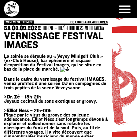
Skip
to
content
RETOUR AUX ARCHIVES
EVENEMENT TERMINE
SA 03.09.2022
-
18H-02H
DR ZÉ - ELLIOT NESS - MEHDI BARCLAY
VERNISSAGE FESTIVAL
IMAGES
La soirée se déroule au « Vevey Minigolf Club »
(ex-Club House), bar éphémère et espace
d’exposition du Festival Images, qui se situe en
bas de la place du marché.
Dans le cadre du vernissage du festival IMAGES,
venez profitez d’une soirée DJ en compagnies de
trois pépites de la scène Veveysanne.
>
Dr. Zé
– 18h-21h
Joyeux cocktail de sons exotiques et groovy.
>
Elliot Ness
– 21h-00h
Piqué par le virus du groove dès sa jeune
adolescence, Elliot Ness s’est longtemps dévoué à
explorer et collectionner sans relâche les
classiques du funk et de la soul. Puis, au fil de
différents voyages, il a vite découvert que
d’innombrables musiciens du monde entier