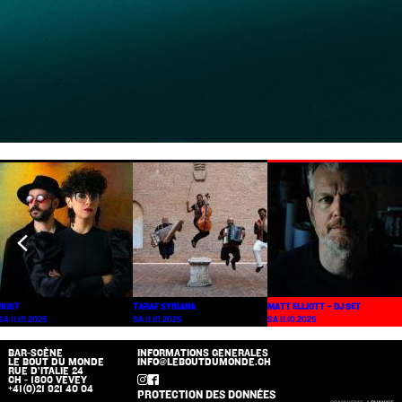
RUST
TARAF SYRIANA
MATT ELLIOTT – DJ SET
SA 11.10.2025
SA 11.10.2025
SA 11.10.2025
BAR-SCÈNE
INFORMATIONS GENERALES
LE BOUT DU MONDE
INFO@LEBOUTDUMONDE.CH
RUE D’ITALIE 24
CH - 1800 VEVEY
+41(0)21 921 40 04
PROTECTION DES DONNÉES