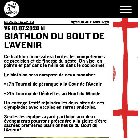
Skip
to
content
RETOUR AUX ARCHIVES
EVENEMENT TERMINE
VE 10.07.2026
14H
BIATHLON DU BOUT DE
L’AVENIR
Ce biathlon nécessitera toutes les compétences
de précision et de finesse du geste. On vise, on
pointe et paf dans le mille ou dans le cochonnet.
Le biathlon sera composé de deux manches:
• 17h Tournoi de pétanque à la Cour de l’Avenir
• 21h Tournoi de fléchettes au Bout du Monde
Un cortège festif rejoindra les deux sites de ces
olympiades avec escales en terres amicales.
Seules les équipes ayant participé aux deux
événements pourront prétendre à la gloire d’être
sacrées premières biathlonneuse du Bout du
l’Avenir!