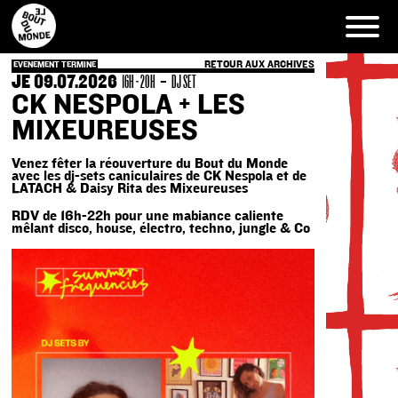
Skip
to
content
RETOUR AUX ARCHIVES
EVENEMENT TERMINE
JE 09.07.2026
-
16H - 20H
DJ SET
CK NESPOLA + LES
MIXEUREUSES
Venez fêter la réouverture du Bout du Monde
avec les dj-sets caniculaires de CK Nespola et de
LATACH & Daisy Rita des Mixeureuses
RDV de 16h-22h pour une mabiance caliente
mêlant disco, house, électro, techno, jungle & Co