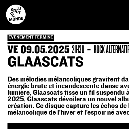
Skip
to
content
EVENEMENT TERMINE
-
VE 09.05.2025
21H30
ROCK ALTERNATI
GLAASCATS
Des mélodies mélancoliques gravitent da
énergie brute et incandescente danse av
lumière, Glaascats tisse un fil suspendu 
2025, Glaascats dévoilera un nouvel albu
création. Ce disque capture les échos de 
mélancolique de l’hiver et l’espoir né ave