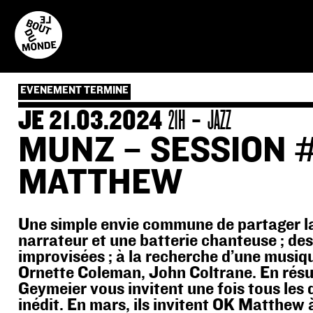
Skip
to
content
EVENEMENT TERMINE
-
JE 21.03.2024
21H
JAZZ
MUNZ – SESSION 
MATTHEW
Une simple envie commune de partager l
narrateur et une batterie chanteuse ; de
improvisées ; à la recherche d’une musiqu
Ornette Coleman, John Coltrane. En rés
Geymeier vous invitent une fois tous les
inédit. En mars, ils invitent OK Matthew à