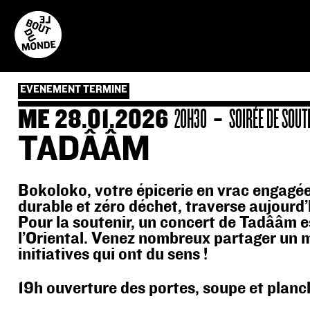
Skip
to
content
EVENEMENT TERMINE
-
ME 28.01.2026
20H30
SOIRÉE DE SOUT
TADÂÂM
Bokoloko, votre épicerie en vrac engagé
durable et zéro déchet, traverse aujourd’
Pour la soutenir, un concert de Tadââm e
l’Oriental. Venez nombreux partager un 
initiatives qui ont du sens !
19h ouverture des portes, soupe et planch