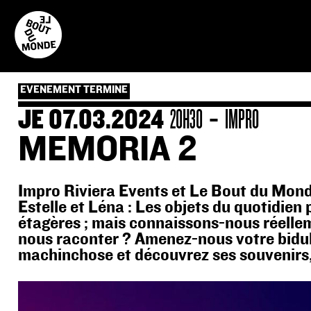
Skip
to
content
EVENEMENT TERMINE
-
JE 07.03.2024
20H30
IMPRO
MEMORIA 2
Impro Riviera Events et Le Bout du Mond
Estelle et Léna : Les objets du quotidien
étagères ; mais connaissons-nous réelleme
nous raconter ? Amenez-nous votre bidul
machinchose et découvrez ses souvenirs,