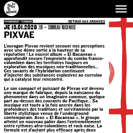
Skip
to
content
RETOUR AUX ARCHIVES
EVENEMENT TERMINE
JE 15.01.2026
-
21H
CURRULAO/ ROCK NOISE
PIXVAE
L’ouragan Pixvae revient secouer nos perceptions
avec une 4ème sortie à la hauteur de sa
réputation ! Le nouvel album « El Bacaneao »
approfondit encore l’empreinte du combo franco-
colombien dans les territoires toujours en
exploration des musiques néo-traditionnelles…
Ces savants de l’hybridation continuent
d’injecter des substances explosives au currulao
qui a catalysé leur rencontre.
Le son compact et puissant de Pixvae est devenu
une marque de fabrique, depuis la naissance du
phénomène dans un imaginaire commun, quelque
part au-dessus des courants du Pacifique… Sa
musique est toute à la fois ancrée dans les
profondeurs des traditions et survitaminée par la
liberté stylistique venue de l’underground
contemporain. Avec « El Bacaneao », le groupe
atteint un nouveau palier dans l’entremêlement
entre rythmes afro-colombiens et rock noise. La
formule est d’autant plus efficace après deux